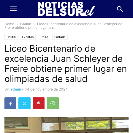
Home
Cautín
Liceo Bicentenario de excelencia Juan Schleyer de
Freire obtiene primer lugar en...
Cautín
Eventos
Freire
Portada
Liceo Bicentenario de
excelencia Juan Schleyer de
Freire obtiene primer lugar en
olimpiadas de salud
By
admin
-
14 de noviembre de 2024