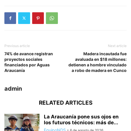
Previous article
Next article
74% de avance registran
Madera incautada fue
proyectos sociales
avaluada en $18 millones:
financiados por Aguas
detienen a hombre vinculado
Araucanía
a robo de madera en Cunco
admin
RELATED ARTICLES
La Araucanía pone sus ojos en
los futuros técnicos: más de...
EquipoNDS
-
6 de agosto de 2026