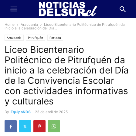
Home
Araucanía
Liceo Bicentenario Politécnico de Pitrufquén da
inicio a la celebración del Día...
Araucanía
Pitrufquén
Portada
Liceo Bicentenario
Politécnico de Pitrufquén da
inicio a la celebración del Día
de la Convivencia Escolar
con actividades informativas
y culturales
By
EquipoNDS
-
23 de abril de 2025