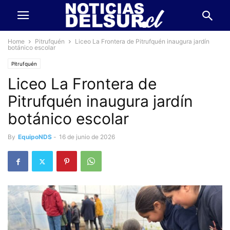
Home
Pitrufquén
Liceo La Frontera de Pitrufquén inaugura jardín
botánico escolar
Pitrufquén
Liceo La Frontera de
Pitrufquén inaugura jardín
botánico escolar
By
EquipoNDS
-
16 de junio de 2026