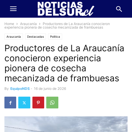
Home
Araucanía
Productores de La Araucanía conocieron
experiencia pionera de cosecha mecanizada de frambuesas
Araucanía
Destacadas
Politica
Productores de La Araucanía
conocieron experiencia
pionera de cosecha
mecanizada de frambuesas
By
EquipoNDS
-
16 de junio de 2026