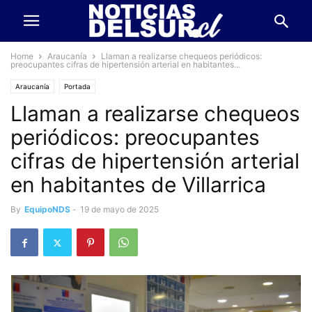
Home
Araucanía
Llaman a realizarse chequeos periódicos:
preocupantes cifras de hipertensión arterial en habitantes...
Araucanía
Portada
Llaman a realizarse chequeos
periódicos: preocupantes
cifras de hipertensión arterial
en habitantes de Villarrica
By
EquipoNDS
-
19 de mayo de 2025