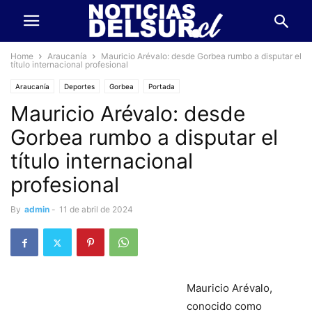
Home
Araucanía
Mauricio Arévalo: desde Gorbea rumbo a disputar el
título internacional profesional
Araucanía
Deportes
Gorbea
Portada
Mauricio Arévalo: desde
Gorbea rumbo a disputar el
título internacional
profesional
By
admin
-
11 de abril de 2024
Mauricio Arévalo,
conocido como