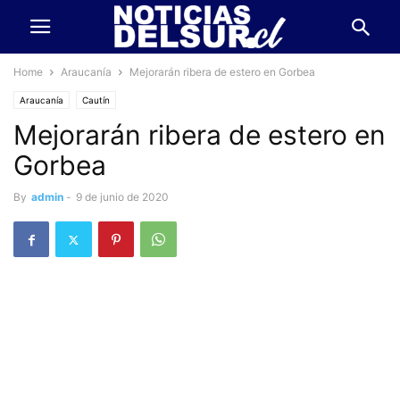
Home
Araucanía
Mejorarán ribera de estero en Gorbea
Araucanía
Cautín
Mejorarán ribera de estero en
Gorbea
By
admin
-
9 de junio de 2020