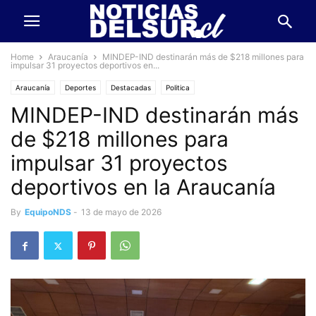
Home
Araucanía
MINDEP-IND destinarán más de $218 millones para
impulsar 31 proyectos deportivos en...
Araucanía
Deportes
Destacadas
Politica
MINDEP-IND destinarán más
de $218 millones para
impulsar 31 proyectos
deportivos en la Araucanía
By
EquipoNDS
-
13 de mayo de 2026