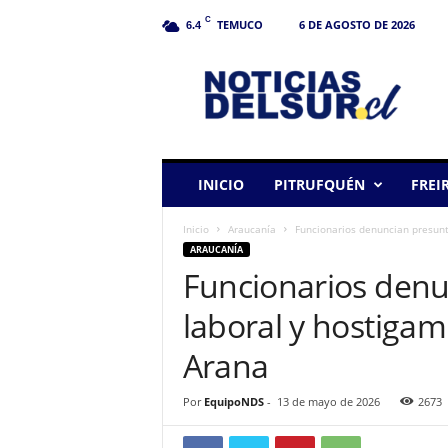
C
TEMUCO
6 DE AGOSTO DE 2026
6.4
N
o
t
i
c
i
a
INICIO
PITRUFQUÉN
FREI
s
d
Inicio
Araucanía
Funcionarios denuncian presunt
e
ARAUCANÍA
l
Funcionarios denu
S
u
laboral y hostigam
r
Arana
Por
EquipoNDS
-
13 de mayo de 2026
2673