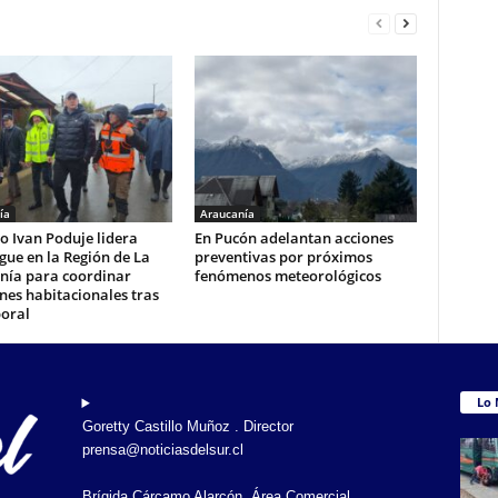
ía
Araucanía
o Ivan Poduje lidera
En Pucón adelantan acciones
gue en la Región de La
preventivas por próximos
nía para coordinar
fenómenos meteorológicos
nes habitacionales tras
poral
Lo 
Goretty Castillo Muñoz . Director
prensa@noticiasdelsur.cl
Brígida Cárcamo Alarcón. Área Comercial