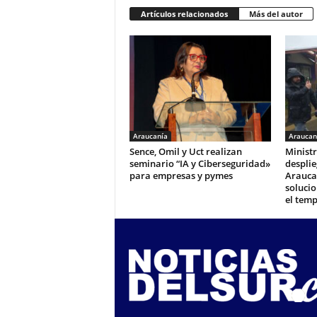
Artículos relacionados
Más del autor
Araucanía
Araucan
Sence, Omil y Uct realizan
Ministr
seminario “IA y Ciberseguridad»
desplie
para empresas y pymes
Arauca
solucio
el tem