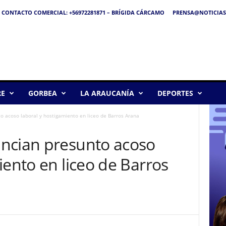
CONTACTO COMERCIAL: +56972281871 – BRÍGIDA CÁRCAMO
PRENSA@NOTICIAS
RE
GORBEA
LA ARAUCANÍA
DEPORTES
o acoso laboral y hostigamiento en liceo de Barros Arana
ncian presunto acoso
iento en liceo de Barros