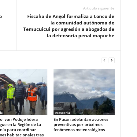
Artículo siguiente
o
Fiscalía de Angol formaliza a Lonco de
la comunidad autónoma de
Temucuicui por agresión a abogados de
la defensoría penal mapuche
ía
Araucanía
o Ivan Poduje lidera
En Pucón adelantan acciones
gue en la Región de La
preventivas por próximos
nía para coordinar
fenómenos meteorológicos
nes habitacionales tras