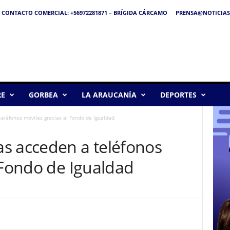
CONTACTO COMERCIAL: +56972281871 – BRÍGIDA CÁRCAMO
PRENSA@NOTICIAS
RE
GORBEA
LA ARAUCANÍA
DEPORTES
eléfonos móviles gracias al Fondo de Igualdad
s acceden a teléfonos
 Fondo de Igualdad