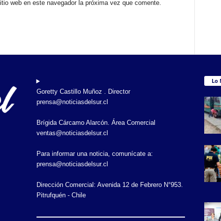
sitio web en este navegador la próxima vez que comente.
Lo 
Goretty Castillo Muñoz . Director
prensa@noticiasdelsur.cl
Brígida Cárcamo Alarcón. Área Comercial
ventas@noticiasdelsur.cl
Para informar una noticia, comunícate a:
prensa@noticiasdelsur.cl
Dirección Comercial: Avenida 12 de Febrero N°953.
Pitrufquén - Chile