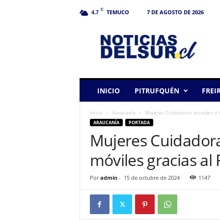
C
TEMUCO
7 DE AGOSTO DE 2026
4.7
N
o
t
i
c
i
a
INICIO
PITRUFQUÉN
FREI
s
d
Inicio
Araucanía
Mujeres Cuidadoras acceden a t
e
ARAUCANÍA
PORTADA
l
Mujeres Cuidadora
S
u
móviles gracias al
r
Por
admin
-
15 de octubre de 2024
1147