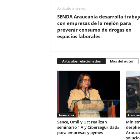
Artículo anterior
SENDA Araucanía desarrolla trabaj
con empresas de la región para
prevenir consumo de drogas en
espacios laborales
Artículos relacionados
Más del autor
Araucanía
Araucan
Sence, Omil y Uct realizan
Ministr
seminario “IA y Ciberseguridad»
desplie
para empresas y pymes
Arauca
solucio