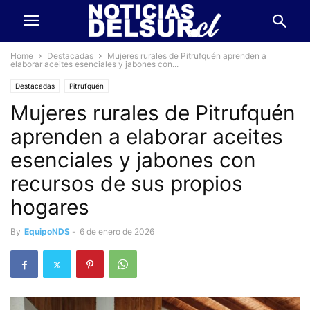
Home
Destacadas
Mujeres rurales de Pitrufquén aprenden a
elaborar aceites esenciales y jabones con...
Destacadas
Pitrufquén
Mujeres rurales de Pitrufquén
aprenden a elaborar aceites
esenciales y jabones con
recursos de sus propios
hogares
By
EquipoNDS
-
6 de enero de 2026