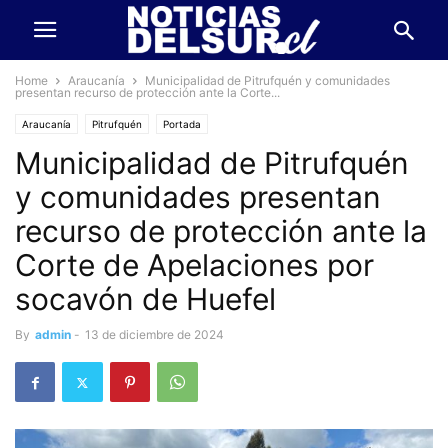
Home
Araucanía
Municipalidad de Pitrufquén y comunidades
presentan recurso de protección ante la Corte...
Araucanía
Pitrufquén
Portada
Municipalidad de Pitrufquén
y comunidades presentan
recurso de protección ante la
Corte de Apelaciones por
socavón de Huefel
By
admin
-
13 de diciembre de 2024