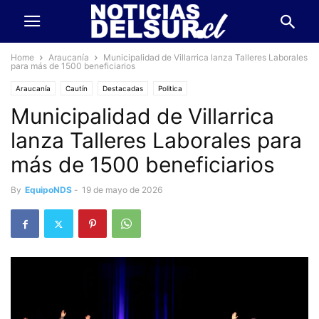
Home
Araucanía
Municipalidad de Villarrica lanza Talleres Laborales
para más de 1500 beneficiarios
Araucanía
Cautín
Destacadas
Politica
Municipalidad de Villarrica
lanza Talleres Laborales para
más de 1500 beneficiarios
By
EquipoNDS
-
19 de mayo de 2026