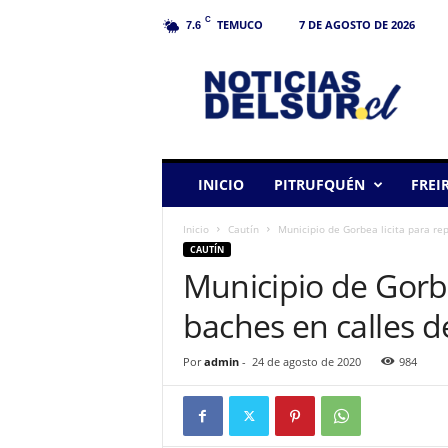
C
TEMUCO
7 DE AGOSTO DE 2026
7.6
N
o
t
i
c
i
a
INICIO
PITRUFQUÉN
FREI
s
d
Inicio
Cautín
Municipio de Gorbea licita para rep
e
CAUTÍN
l
Municipio de Gorbe
S
u
baches en calles d
r
Por
admin
-
24 de agosto de 2020
984