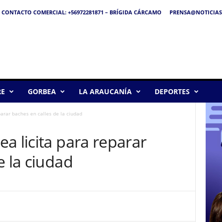
CONTACTO COMERCIAL: +56972281871 – BRÍGIDA CÁRCAMO
PRENSA@NOTICIAS
RE
GORBEA
LA ARAUCANÍA
DEPORTES
arar baches en calles de la ciudad
a licita para reparar
e la ciudad