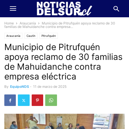
Home
Araucanía
Municipio de Pitrufquén apoya reclamo de 30
familias de Mahuidanche contra empresa...
Araucanía
Cautín
Pitrufquén
Municipio de Pitrufquén
apoya reclamo de 30 familias
de Mahuidanche contra
empresa eléctrica
By
EquipoNDS
-
11 de marzo de 2025