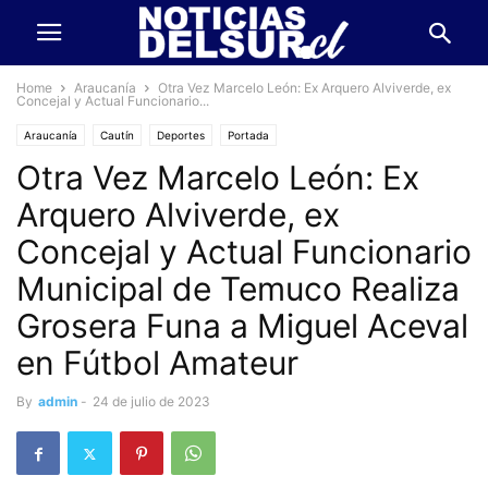
Home
Araucanía
Otra Vez Marcelo León: Ex Arquero Alviverde, ex
Concejal y Actual Funcionario...
Araucanía
Cautín
Deportes
Portada
Otra Vez Marcelo León: Ex
Arquero Alviverde, ex
Concejal y Actual Funcionario
Municipal de Temuco Realiza
Grosera Funa a Miguel Aceval
en Fútbol Amateur
By
admin
-
24 de julio de 2023