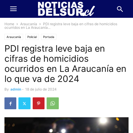
Home
Araucanía
PDI registra leve baja en cifras de homicidios
ocurridos en La Araucanía...
Araucanía
Policial
Portada
PDI registra leve baja en
cifras de homicidios
ocurridos en La Araucanía en
lo que va de 2024
By
admin
-
18 de julio de 2024