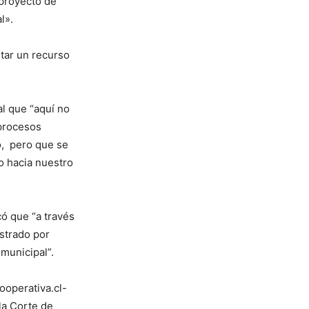
 proyecto de
l».
tar un recurso
al que “aquí no
 procesos
o, pero que se
o hacia nuestro
có que “a través
ostrado por
municipal”.
ooperativa.cl-
la Corte de