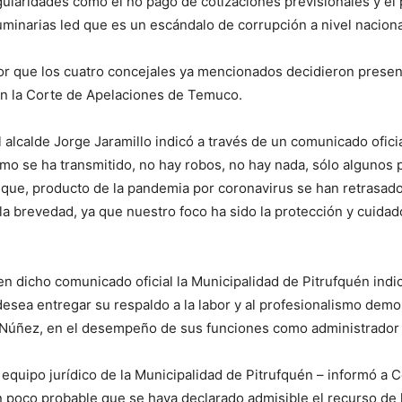
ularidades como el no pago de cotizaciones previsionales y el
uminarias led que es un escándalo de corrupción a nivel naciona
ior que los cuatro concejales ya mencionados decidieron presen
en la Corte de Apelaciones de Temuco.
el alcalde Jorge Jaramillo indicó a través de un comunicado ofici
mo se ha transmitido, no hay robos, no hay nada, sólo algunos
 que, producto de la pandemia por coronavirus se han retrasad
 la brevedad, ya que nuestro foco ha sido la protección y cuidad
en dicho comunicado oficial la Municipalidad de Pitrufquén indi
desea entregar su respaldo a la labor y al profesionalismo dem
 Núñez, en el desempeño de sus funciones como administrador 
l equipo jurídico de la Municipalidad de Pitrufquén – informó a C
poco probable que se haya declarado admisible el recurso de 