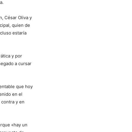
ta.
n, César Oliva y
cipal, quien de
cluso estaría
ática y por
 negado a cursar
entable que hoy
enido en el
 contra y en
porque «hay un