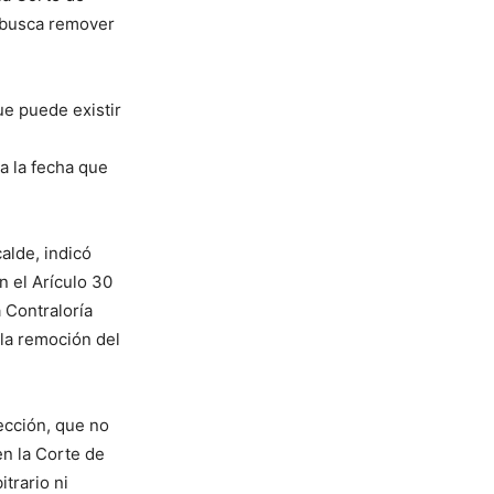
 busca remover
ue puede existir
a la fecha que
alde, indicó
 el Arículo 30
 Contraloría
la remoción del
ección, que no
en la Corte de
trario ni