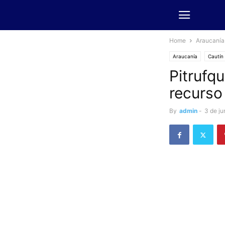
Home
Araucanía
Araucanía
Cautín
Pitrufq
recurso
By
admin
-
3 de ju