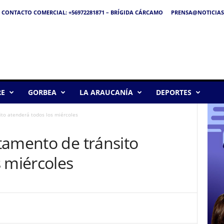
CONTACTO COMERCIAL: +56972281871 – BRÍGIDA CÁRCAMO
PRENSA@NOTICIAS
RE
GORBEA
LA ARAUCANÍA
DEPORTES
ito atenderá todos los miércoles
tamento de tránsito
 miércoles