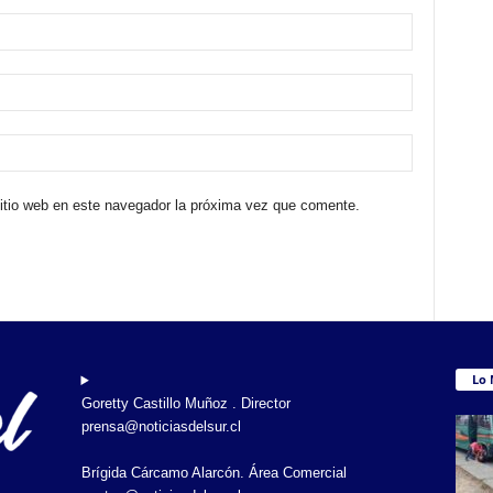
sitio web en este navegador la próxima vez que comente.
Lo 
Goretty Castillo Muñoz . Director
prensa@noticiasdelsur.cl
Brígida Cárcamo Alarcón. Área Comercial