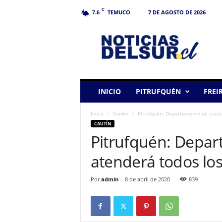
C
TEMUCO
7 DE AGOSTO DE 2026
7.6
N
o
t
i
c
i
a
INICIO
PITRUFQUÉN
FREI
s
d
Inicio
Cautín
Pitrufquén: Departamento de tráns
e
CAUTÍN
l
Pitrufquén: Depar
S
u
atenderá todos los
r
Por
admin
-
8 de abril de 2020
839