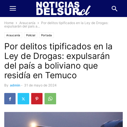
Home
Araucanía
Por delitos tipificados en la Ley de Drogas:
expulsarán del país a...
Araucanía
Policial
Portada
Por delitos tipificados en la
Ley de Drogas: expulsarán
del país a boliviano que
residía en Temuco
By
admin
-
31 de mayo de 2024