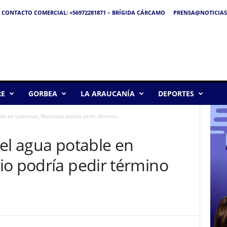
CONTACTO COMERCIAL: +56972281871 – BRÍGIDA CÁRCAMO
PRENSA@NOTICIAS
RE
GORBEA
LA ARAUCANÍA
DEPORTES
le en Labranza; Municipio podría pedir término...
el agua potable en
io podría pedir término