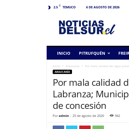
C
TEMUCO
6 DE AGOSTO DE 2026
2.5
N
o
t
i
c
i
a
INICIO
PITRUFQUÉN
FREI
s
d
Inicio
Araucanía
Por mala calidad del agua potab
e
ARAUCANÍA
l
Por mala calidad d
S
u
Labranza; Municip
r
de concesión
Por
admin
-
25 de agosto de 2020
942