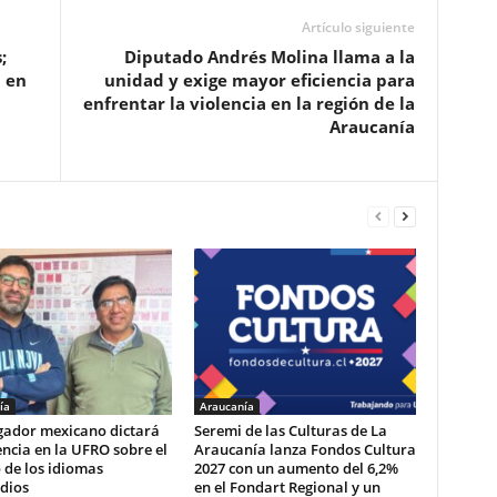
Artículo siguiente
;
Diputado Andrés Molina llama a la
 en
unidad y exige mayor eficiencia para
enfrentar la violencia en la región de la
Araucanía
ía
Araucanía
igador mexicano dictará
Seremi de las Culturas de La
ncia en la UFRO sobre el
Araucanía lanza Fondos Cultura
 de los idiomas
2027 con un aumento del 6,2%
dios
en el Fondart Regional y un