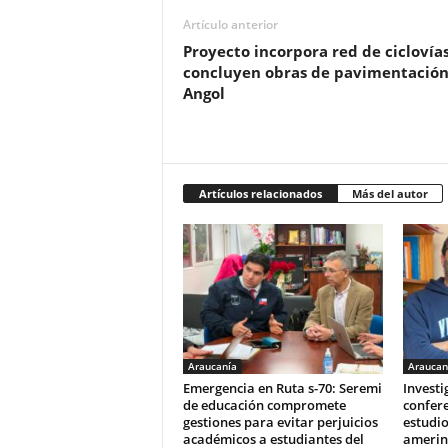
Artículo anterior
Proyecto incorpora red de ciclovías
concluyen obras de pavimentación
Angol
Artículos relacionados
Más del autor
Araucanía
Araucan
Emergencia en Ruta s-70: Seremi
Invest
de educación compromete
confere
gestiones para evitar perjuicios
estudio
académicos a estudiantes del
amerin