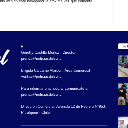
sitio web en este navegador la próxima vez que comente.
Lo 
Goretty Castillo Muñoz . Director
prensa@noticiasdelsur.cl
Brígida Cárcamo Alarcón. Área Comercial
ventas@noticiasdelsur.cl
Para informar una noticia, comunícate a:
prensa@noticiasdelsur.cl
Dirección Comercial: Avenida 12 de Febrero N°953.
Pitrufquén - Chile