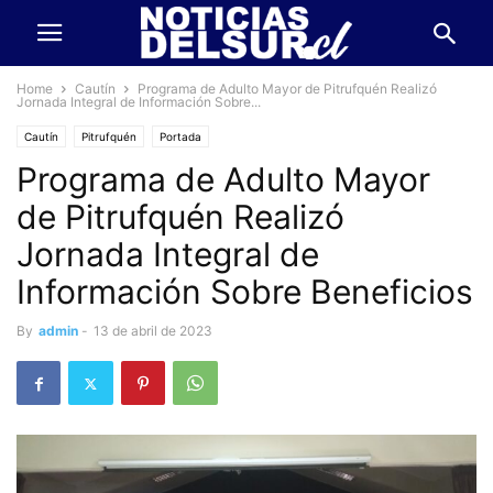
Home
Cautín
Programa de Adulto Mayor de Pitrufquén Realizó
Jornada Integral de Información Sobre...
Cautín
Pitrufquén
Portada
Programa de Adulto Mayor
de Pitrufquén Realizó
Jornada Integral de
Información Sobre Beneficios
By
admin
-
13 de abril de 2023