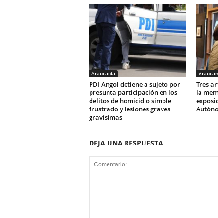
Araucanía
Araucan
PDI Angol detiene a sujeto por
Tres ar
presunta participación en los
la memo
delitos de homicidio simple
exposic
frustrado y lesiones graves
Autóno
gravísimas
DEJA UNA RESPUESTA