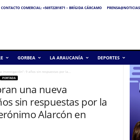
CONTACTO COMERCIAL: +56972281871 – BRÍGIDA CÁRCAMO
PRENSA@NOTICIAS
RE
GORBEA
LA ARAUCANÍA
DEPORTES
nvestigación”: 9 años sin respuestas por la...
PORTADA
ran una nueva
ños sin respuestas por la
erónimo Alarcón en