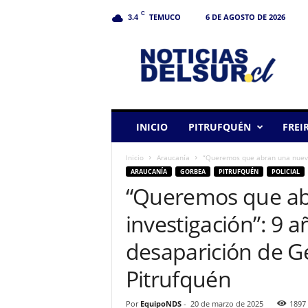
C
TEMUCO
6 DE AGOSTO DE 2026
3.4
N
o
t
i
c
i
a
INICIO
PITRUFQUÉN
FREI
s
d
Inicio
Araucanía
“Queremos que abran una nueva i
e
ARAUCANÍA
GORBEA
PITRUFQUÉN
POLICIAL
l
“Queremos que ab
S
u
investigación”: 9 a
r
desaparición de G
Pitrufquén
Por
EquipoNDS
-
20 de marzo de 2025
1897