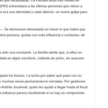
dad que necesitaban. La Fiscalía tardó tres meses en
(PDI) entrevistara a las últimas personas que vieron a
 era una eternidad y cada silencio, un nuevo golpe para
ia—. Se demoraron demasiado en hacer lo que había que
otra persona, quizás con más influencia o contactos, tal
sido una constante. La familia siente que, si ellos no
ada en algún escritorio, cubierta de polvo, sin avances
 bajado los brazos. La lucha por saber qué pasó con su
ue muchas veces permanecieron cerradas. Por gestiones
 Andrés Jouannet, quien les ayudó a llegar hasta el fiscal
se esfuerzo parece insuficiente si no hay un compromiso