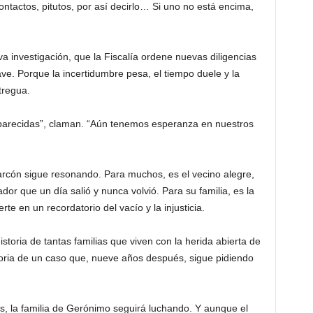
ntactos, pitutos, por así decirlo… Si uno no está encima,
a investigación, que la Fiscalía ordene nuevas diligencias
e. Porque la incertidumbre pesa, el tiempo duele y la
tregua.
parecidas”, claman. “Aún tenemos esperanza en nuestros
rcón sigue resonando. Para muchos, es el vecino alegre,
or que un día salió y nunca volvió. Para su familia, es la
e en un recordatorio del vacío y la injusticia.
istoria de tantas familias que viven con la herida abierta de
toria de un caso que, nueve años después, sigue pidiendo
as, la familia de Gerónimo seguirá luchando. Y aunque el