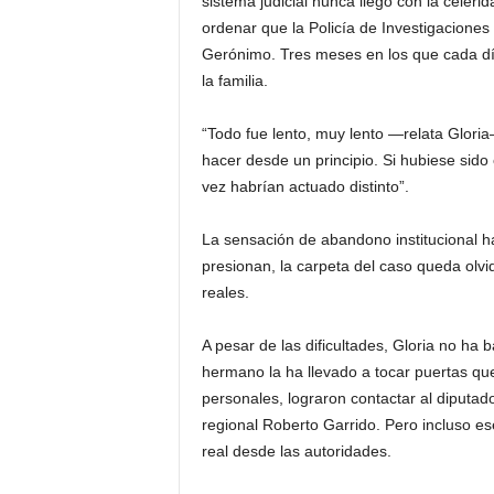
sistema judicial nunca llegó con la celeri
ordenar que la Policía de Investigaciones 
Gerónimo. Tres meses en los que cada día
la familia.
“Todo fue lento, muy lento —relata Glor
hacer desde un principio. Si hubiese sido 
vez habrían actuado distinto”.
La sensación de abandono institucional ha 
presionan, la carpeta del caso queda olvid
reales.
A pesar de las dificultades, Gloria no ha
hermano la ha llevado a tocar puertas q
personales, lograron contactar al diputado
regional Roberto Garrido. Pero incluso e
real desde las autoridades.