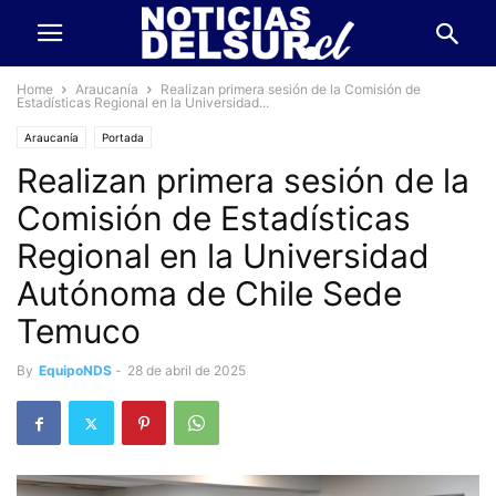
Home
Araucanía
Realizan primera sesión de la Comisión de
Estadísticas Regional en la Universidad...
Araucanía
Portada
Realizan primera sesión de la
Comisión de Estadísticas
Regional en la Universidad
Autónoma de Chile Sede
Temuco
By
EquipoNDS
-
28 de abril de 2025