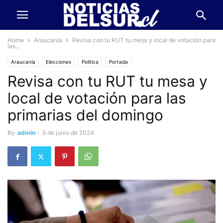
Home
Araucanía
Revisa con tu RUT tu mesa y local de votación para
las...
Araucanía
Elecciones
Politica
Portada
Revisa con tu RUT tu mesa y
local de votación para las
primarias del domingo
By
admin
-
5 de junio de 2024