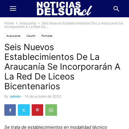
Home
Araucanía
Seis Nuevos Establecimientos De La Araucanía Se
Incorporarán A La Red De...
Araucanía
Cautín
Portada
Seis Nuevos
Establecimientos De La
Araucanía Se Incorporarán A
La Red De Liceos
Bicentenarios
By
admin
-
14 de octubre de 2023
Se trata de establecimientos en modalidad técnico