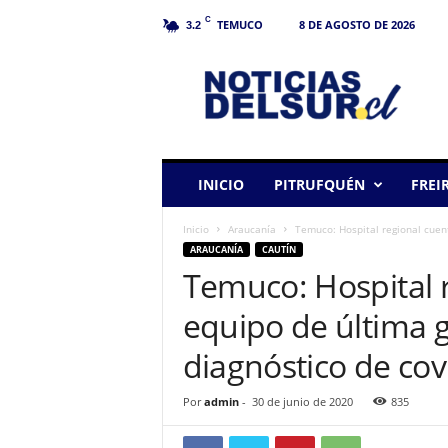
C
TEMUCO
8 DE AGOSTO DE 2026
3.2
N
o
t
i
c
i
a
INICIO
PITRUFQUÉN
FREI
s
d
Inicio
Araucanía
Temuco: Hospital regional cuent
e
ARAUCANÍA
CAUTÍN
l
Temuco: Hospital 
S
u
equipo de última 
r
diagnóstico de cov
Por
admin
-
30 de junio de 2020
835