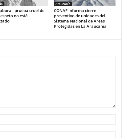
ía
Araucanía
aboral, prueba cruel de
CONAF informa cierre
respeto no está
preventivo de unidades del
izado
Sistema Nacional de Áreas
Protegidas en La Araucanía