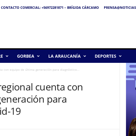
CONTACTO COMERCIAL: +56972281871 – BRÍGIDA CÁRCAMO
PRENSA@NOTICIAS
RE
GORBEA
LA ARAUCANÍA
DEPORTES
a con equipo de última generación para diagnóstico...
regional cuenta con
generación para
id-19