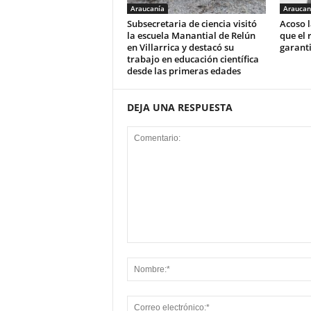
Araucanía
Araucan
Subsecretaria de ciencia visitó
Acoso l
la escuela Manantial de Relún
que el 
en Villarrica y destacó su
garant
trabajo en educación científica
desde las primeras edades
DEJA UNA RESPUESTA