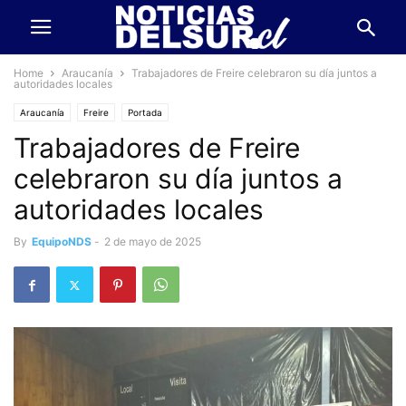
Home
Araucanía
Trabajadores de Freire celebraron su día juntos a
autoridades locales
Araucanía
Freire
Portada
Trabajadores de Freire
celebraron su día juntos a
autoridades locales
By
EquipoNDS
-
2 de mayo de 2025