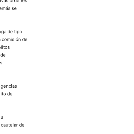
tivas órdenes
demás se
oga de tipo
la comisión de
litos
 de
s.
igencias
lito de
su
 cautelar de