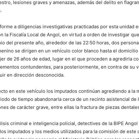
estro, lesiones graves y amenazas, además del delito en flagran
.
nforme a diligencias investigativas practicadas por esta unidad e
n la Fiscalía Local de Angol, en virtud a orden de investigar qu
nio del presente año, alrededor de las 22:50 horas, dos person
enino se dirigen en un vehículo color blanco hasta el domicilio 
jer de 26 años de edad, lugar en el que proceden a agredirla c
lementos contundentes, para posteriormente, en contra de su v
huir en dirección desconocida.
ecto en este vehículo los imputados continúan agrediendo a la m
iodo de tiempo abandonarla cerca de un recinto asistencial de
nes de carácter grave, entre ellas la fractura de piezas dentale
isis criminal e inteligencia policial, detectives de la BIPE Angol
 los imputados y los medios utilizados para la comisión de este d