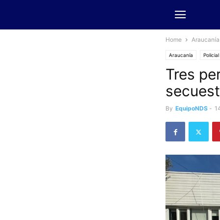
Home
Araucanía
Araucanía
Policial
Tres pe
secuest
By
EquipoNDS
-
1