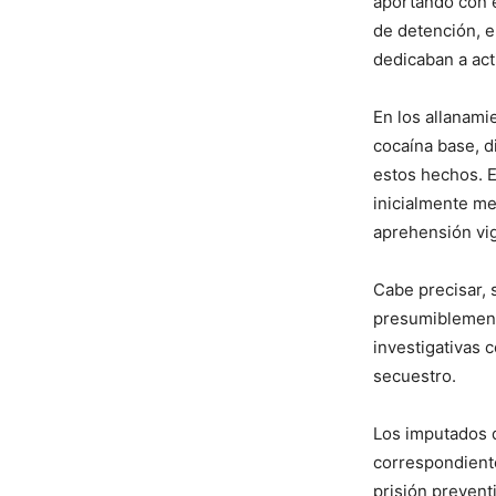
aportando con e
de detención, e
dedicaban a acti
En los allanami
cocaína base, d
estos hechos. E
inicialmente m
aprehensión vige
Cabe precisar, 
presumiblemente
investigativas 
secuestro.
Los imputados 
correspondiente
prisión prevent