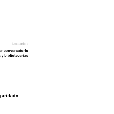
Next article
er conversatorio
s y bibliotecarias
eguridad»