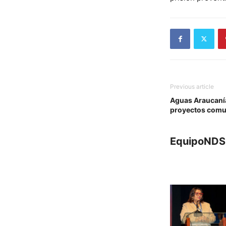
Previous article
Aguas Araucanía
proyectos comun
EquipoNDS