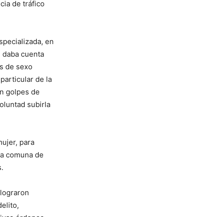
cia de tráfico
specializada, en
e daba cuenta
as de sexo
particular de la
on golpes de
oluntad subirla
ujer, para
 la comuna de
s.
 lograron
elito,