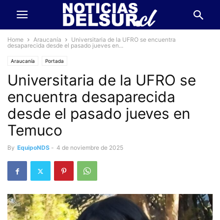
Home
Araucanía
Universitaria de la UFRO se encuentra
desaparecida desde el pasado jueves en...
Araucanía
Portada
Universitaria de la UFRO se
encuentra desaparecida
desde el pasado jueves en
Temuco
By
EquipoNDS
-
4 de noviembre de 2025