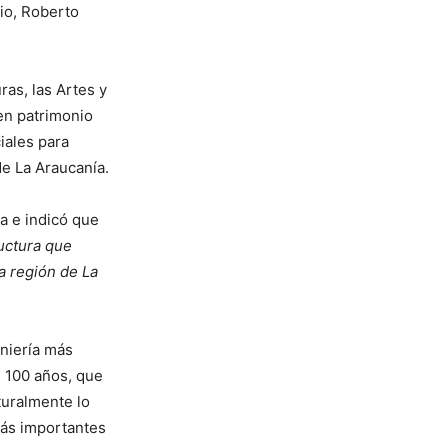
nio, Roberto
ras, las Artes y
 en patrimonio
iales para
de La Araucanía.
a e indicó que
ructura que
la región de La
eniería más
e 100 años, que
turalmente lo
más importantes