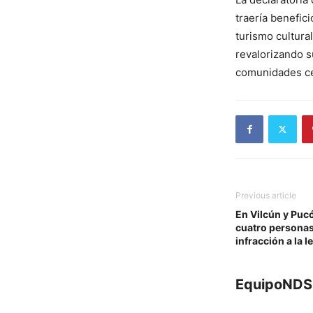
traería benefic
turismo cultural
revalorizando s
comunidades c
Previous article
En Vilcún y Pucó
cuatro personas
infracción a la 
EquipoNDS