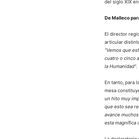
del siglo XIX e
De Malleco par
El director reg
articular distin
“Vemos que está
cuatro o cinco 
la Humanidad”.
En tanto, para 
mesa constituye
un hito muy imp
que esto sea r
avance muchos 
esta magnífica o
La declaratori