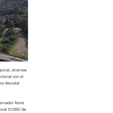
gional, diversas
torial con el
nio Mundial
obernador René
ional (CORE) de