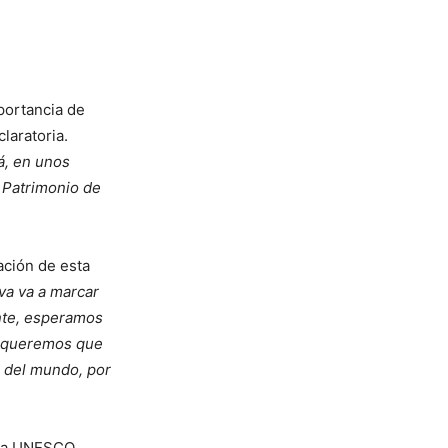
mportancia de
laratoria.
á, en unos
 Patrimonio de
ación de esta
iva va a marcar
ente, esperamos
e queremos que
 del mundo, por
r la UNESCO