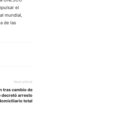
mpulsar el
ial mundial,
a de las
Next article
ón tras cambio de
 decretó arresto
domiciliario total