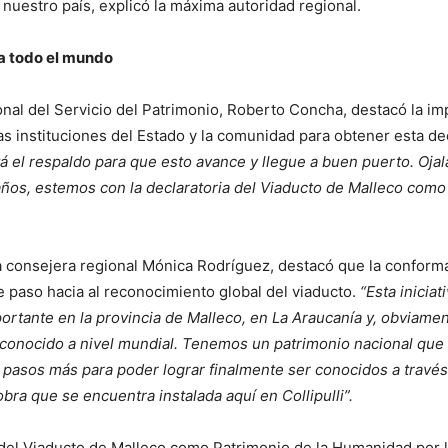
n nuestro país, explicó la máxima autoridad regional.
a todo el mundo
ional del Servicio del Patrimonio, Roberto Concha, destacó la i
tas instituciones del Estado y la comunidad para obtener esta dec
 el respaldo para que esto avance y llegue a buen puerto. Ojal
años, estemos con la declaratoria del Viaducto de Malleco como
la consejera regional Mónica Rodríguez, destacó que la conform
 paso hacia al reconocimiento global del viaducto.
“Esta iniciat
ortante en la provincia de Malleco, en La Araucanía y, obviam
econocido a nivel mundial. Tenemos un patrimonio nacional qu
pasos más para poder lograr finalmente ser conocidos a través
bra que se encuentra instalada aquí en Collipulli”.
a del Viaducto de Malleco como Patrimonio de la Humanidad po