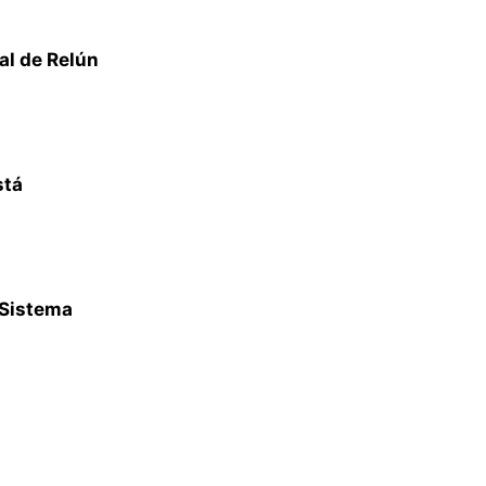
al de Relún
stá
 Sistema