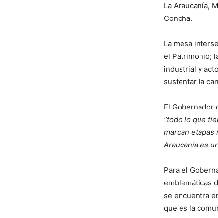
La Araucanía, M
Concha.
La mesa intersec
el Patrimonio; l
industrial y act
sustentar la ca
El Gobernador d
“todo lo que ti
marcan etapas r
Araucanía es un
Para el Goberna
emblemáticas de
se encuentra en
que es la comun