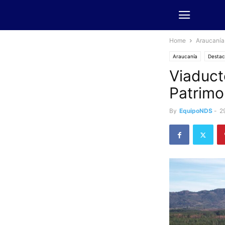
Home
Araucanía
Araucanía
Desta
Viaduct
Patrimo
By
EquipoNDS
-
2