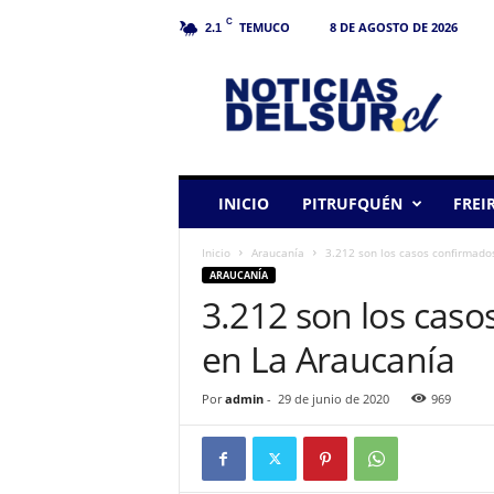
C
TEMUCO
8 DE AGOSTO DE 2026
2.1
N
o
t
i
c
i
a
INICIO
PITRUFQUÉN
FREI
s
d
Inicio
Araucanía
3.212 son los casos confirmado
e
ARAUCANÍA
l
3.212 son los caso
S
u
en La Araucanía
r
Por
admin
-
29 de junio de 2020
969