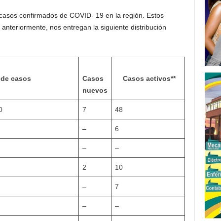
 casos confirmados de COVID- 19 en la región. Estos
nteriormente, nos entregan la siguiente distribución
 de casos
Casos
Casos activos**
nuevos
0
7
48
–
6
–
–
2
10
–
7
–
–