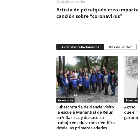
Artículo anterior
Artista de pitrufquén crea impact
canción sobre “coronavirus”
Artículos relacionados
Más del autor
Araucanía
Araucan
Subsecretaria de ciencia visitó
Acoso l
la escuela Manantial de Relún
que el 
en Villarrica y destacó su
garant
trabajo en educación científica
desde las primeras edades