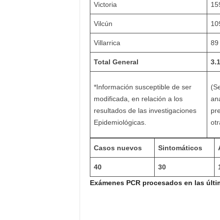
Victoria
15
Vilcún
10
Villarrica
89
Total General
3.
*Información susceptible de ser
(S
modificada, en relación a los
aná
resultados de las investigaciones
pr
Epidemiológicas.
otr
Casos nuevos
Sintomáticos
40
30
Exámenes PCR procesados en las últim