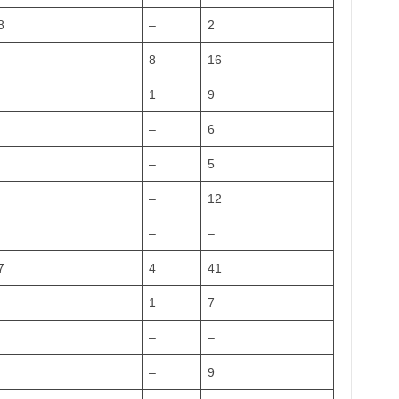
8
–
2
8
16
1
9
–
6
–
5
–
12
–
–
7
4
41
1
7
–
–
–
9