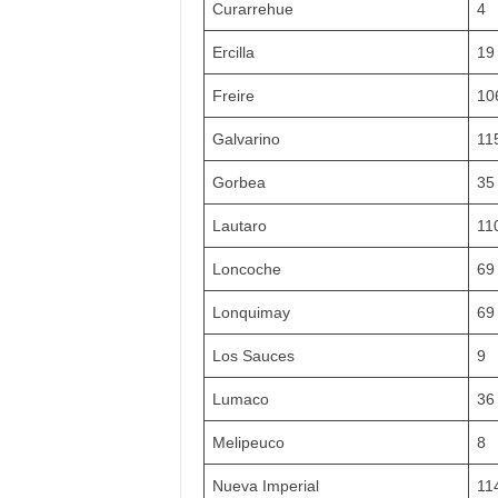
Curarrehue
4
Ercilla
19
Freire
10
Galvarino
11
Gorbea
35
Lautaro
11
Loncoche
69
Lonquimay
69
Los Sauces
9
Lumaco
36
Melipeuco
8
Nueva Imperial
11