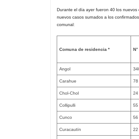
Durante el día ayer fueron 40 los nuevos
nuevos casos sumados a los confirmados a
comunal:
Comuna de residencia *
N°
Angol
34
Carahue
78
Chol-Chol
24
Collipulli
55
Cunco
56
Curacautín
22