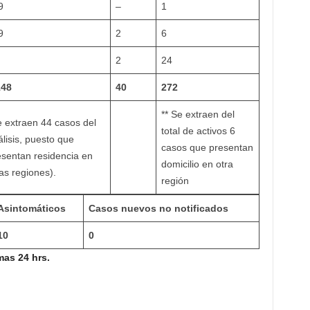
9
–
1
9
2
6
2
24
148
40
272
** Se extraen del
e extraen 44 casos del
total de activos 6
lisis, puesto que
casos que presentan
esentan residencia en
domicilio en otra
as regiones).
región
Asintomáticos
Casos nuevos no notificados
10
0
as 24 hrs.