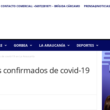
CONTACTO COMERCIAL: +56972281871 – BRÍGIDA CÁRCAMO
PRENSA@NOTICIAS
RE
GORBEA
LA ARAUCANÍA
DEPORTES
s de covid-19 en La Araucanía
s confirmados de covid-19