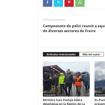
Artículo anterior
Campeonato de palin reunió a equ
de diversos sectores de Freire
Artículos relacionados
Más del autor
Araucanía
Araucan
Ministro Ivan Poduje lidera
En Puc
despliegue en la Región de La
preven