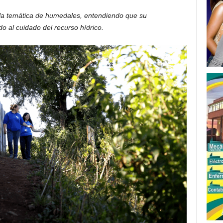
 la temática de humedales, entendiendo que su
o al cuidado del recurso hídrico.