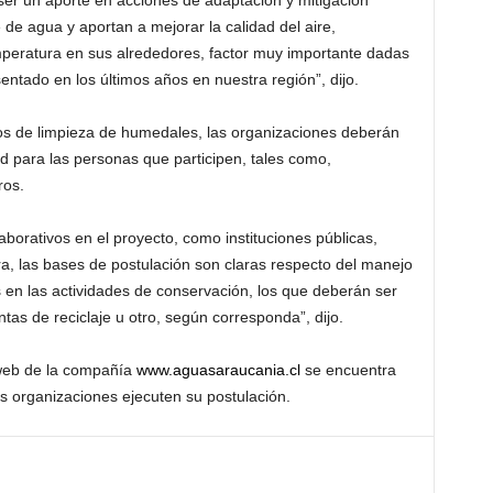
 ser un aporte en acciones de adaptación y mitigación
 de agua y aportan a mejorar la calidad del aire,
mperatura en sus alrededores, factor muy importante dadas
entado en los últimos años en nuestra región”, dijo.
tos de limpieza de humedales, las organizaciones deberán
d para las personas que participen, tales como,
ros.
borativos en el proyecto, como instituciones públicas,
a, las bases de postulación son claras respecto del manejo
s en las actividades de conservación, los que deberán ser
tas de reciclaje u otro, según corresponda”, dijo.
 web de la compañía
www.aguasaraucania.cl
se encuentra
as organizaciones ejecuten su postulación.