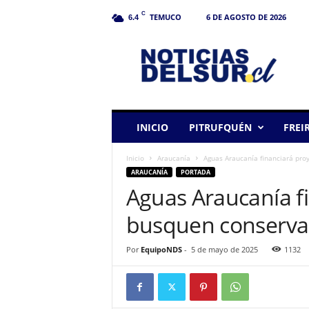
C
TEMUCO
6 DE AGOSTO DE 2026
6.4
N
o
t
i
c
i
a
INICIO
PITRUFQUÉN
FREI
s
d
Inicio
Araucanía
Aguas Araucanía financiará pr
e
ARAUCANÍA
PORTADA
l
Aguas Araucanía f
S
u
busquen conserva
r
Por
EquipoNDS
-
5 de mayo de 2025
1132