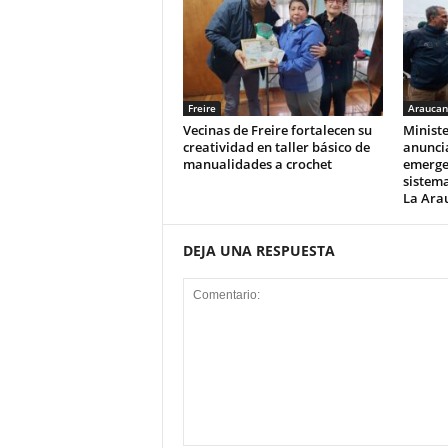
Freire
Araucan
Vecinas de Freire fortalecen su
Ministe
creatividad en taller básico de
anunci
manualidades a crochet
emerge
sistema
La Ara
DEJA UNA RESPUESTA