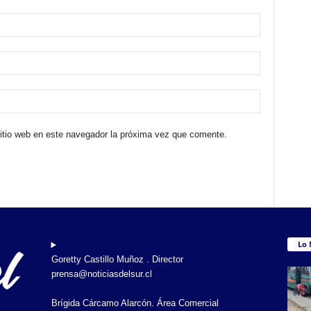
sitio web en este navegador la próxima vez que comente.
Lo 
Goretty Castillo Muñoz . Director
prensa@noticiasdelsur.cl
Brígida Cárcamo Alarcón. Área Comercial