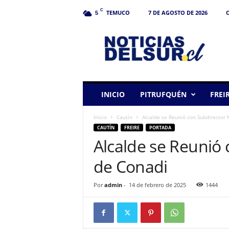
C
TEMUCO
7 DE AGOSTO DE 2026
C
5
N
o
t
i
c
i
a
INICIO
PITRUFQUÉN
FREI
s
d
Inicio
Cautín
Alcalde se Reunió con Subdirector 
e
CAUTÍN
FREIRE
PORTADA
l
Alcalde se Reunió 
S
u
de Conadi
r
Por
admin
-
14 de febrero de 2025
1444