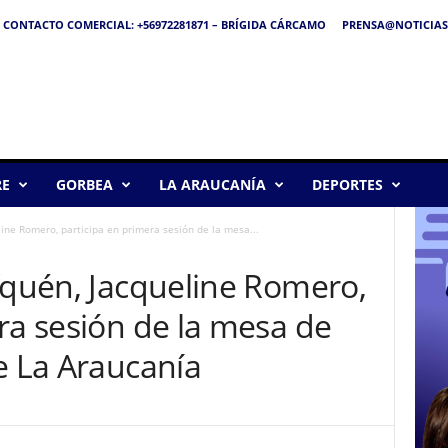
CONTACTO COMERCIAL: +56972281871 – BRÍGIDA CÁRCAMO
PRENSA@NOTICIAS
RE
GORBEA
LA ARAUCANÍA
DEPORTES
line Romero, participa en primera sesión de la mesa...
fquén, Jacqueline Romero,
ra sesión de la mesa de
e La Araucanía