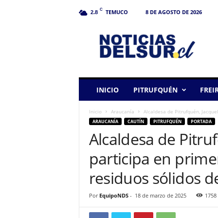
C
TEMUCO
8 DE AGOSTO DE 2026
2.8
N
o
t
i
c
i
a
INICIO
PITRUFQUÉN
FREI
s
d
Inicio
Araucanía
Alcaldesa de Pitrufquén, Jacque
e
ARAUCANÍA
CAUTÍN
PITRUFQUÉN
PORTADA
l
Alcaldesa de Pitru
S
u
participa en prime
r
residuos sólidos d
Por
EquipoNDS
-
18 de marzo de 2025
1758