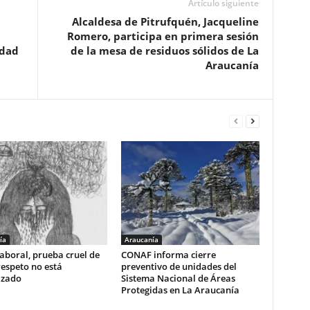
Artículo siguiente
Alcaldesa de Pitrufquén, Jacqueline
Romero, participa en primera sesión
idad
de la mesa de residuos sólidos de La
Araucanía
ía
Araucanía
aboral, prueba cruel de
CONAF informa cierre
respeto no está
preventivo de unidades del
izado
Sistema Nacional de Áreas
Protegidas en La Araucanía