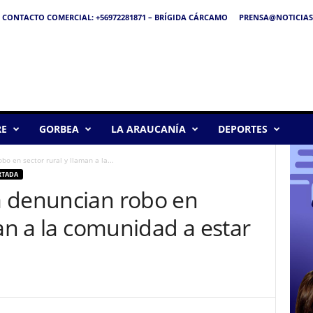
CONTACTO COMERCIAL: +56972281871 – BRÍGIDA CÁRCAMO
PRENSA@NOTICIAS
RE
GORBEA
LA ARAUCANÍA
DEPORTES
o en sector rural y llaman a la...
RTADA
a denuncian robo en
man a la comunidad a estar