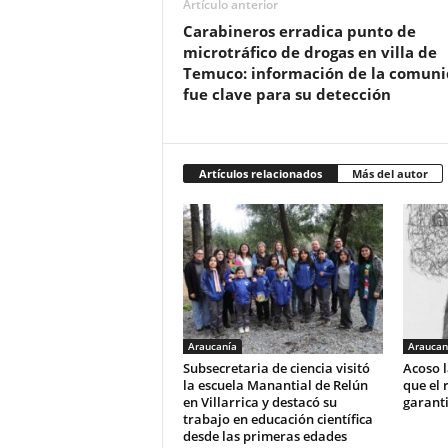
Artículo anterior
Carabineros erradica punto de
microtráfico de drogas en villa de
Temuco: información de la comun
fue clave para su detección
Artículos relacionados
Más del autor
Araucanía
Araucan
Subsecretaria de ciencia visitó
Acoso l
la escuela Manantial de Relún
que el 
en Villarrica y destacó su
garant
trabajo en educación científica
desde las primeras edades