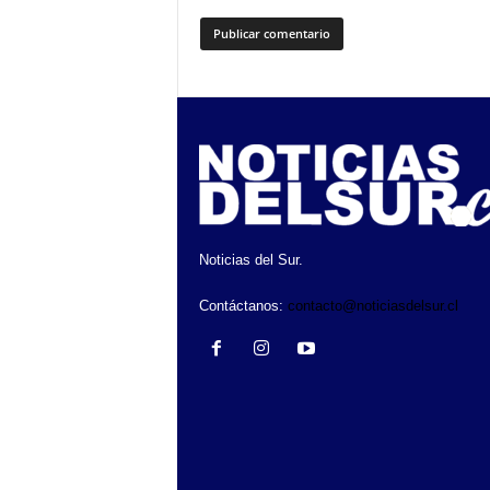
Noticias del Sur.
Contáctanos:
contacto@noticiasdelsur.cl