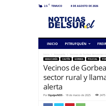
C
TEMUCO
8 DE AGOSTO DE 2026
2.5
N
o
t
i
c
i
a
INICIO
PITRUFQUÉN
FREI
s
d
Inicio
Araucanía
Vecinos de Gorbea denuncian rob
e
ARAUCANÍA
CAUTÍN
GORBEA
POLICIAL
PO
l
Vecinos de Gorbe
S
u
sector rural y lla
r
alerta
Por
EquipoNDS
-
18 de marzo de 2025
2475