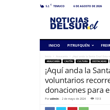
C
TEMUCO
6 DE AGOSTO DE 2026
5.1
N
o
t
i
c
i
a
INICIO
PITRUFQUÉN
FREI
s
d
Inicio
Araucanía
¡Aquí anda la Santa Cruz! Esta 
e
ARAUCANÍA
CAUTÍN
CULTURA
DESTACADAS
l
¡Aquí anda la Sant
S
u
voluntarios recor
r
donaciones para e
Por
admin
-
2 de mayo de 2024
1513