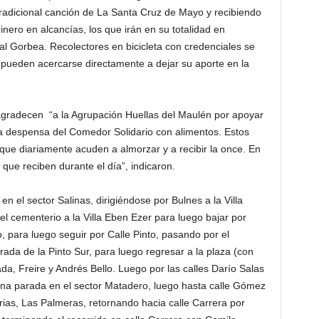
tradicional canción de La Santa Cruz de Mayo y recibiendo
nero en alcancías, los que irán en su totalidad en
ial Gorbea. Recolectores en bicicleta con credenciales se
 pueden acercarse directamente a dejar su aporte en la
agradecen “a la Agrupación Huellas del Maulén por apoyar
ra despensa del Comedor Solidario con alimentos. Estos
ue diariamente acuden a almorzar y a recibir la once. En
que reciben durante el día”, indicaron.
 el sector Salinas, dirigiéndose por Bulnes a la Villa
l cementerio a la Villa Eben Ezer para luego bajar por
, para luego seguir por Calle Pinto, pasando por el
trada de la Pinto Sur, para luego regresar a la plaza (con
a, Freire y Andrés Bello. Luego por las calles Darío Salas
una parada en el sector Matadero, luego hasta calle Gómez
arias, Las Palmeras, retornando hacia calle Carrera por