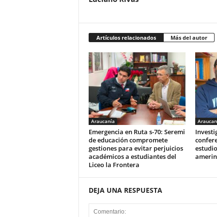
Artículos relacionados
Más del autor
Araucanía
Araucan
Emergencia en Ruta s-70: Seremi
Invest
de educación compromete
confere
gestiones para evitar perjuicios
estudio
académicos a estudiantes del
amerin
Liceo la Frontera
DEJA UNA RESPUESTA