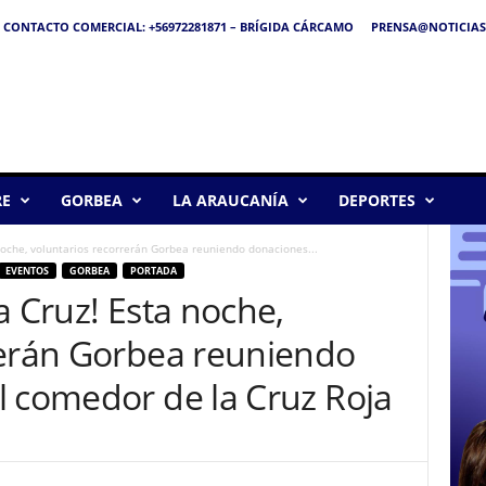
CONTACTO COMERCIAL: +56972281871 – BRÍGIDA CÁRCAMO
PRENSA@NOTICIAS
RE
GORBEA
LA ARAUCANÍA
DEPORTES
noche, voluntarios recorrerán Gorbea reuniendo donaciones...
EVENTOS
GORBEA
PORTADA
a Cruz! Esta noche,
rerán Gorbea reuniendo
l comedor de la Cruz Roja