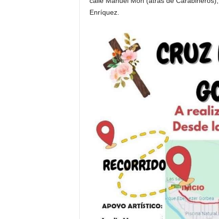
calle Manuel Mon (atrás de Carabineros),
Enríquez.