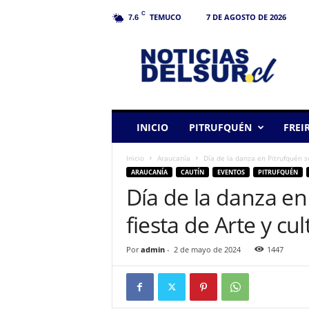
C
TEMUCO
7 DE AGOSTO DE 2026
7.6
N
o
t
i
c
i
a
INICIO
PITRUFQUÉN
FREI
s
d
Inicio
Araucanía
Día de la danza en Pitrufquén se
e
ARAUCANÍA
CAUTÍN
EVENTOS
PITRUFQUÉN
l
Día de la danza en
S
u
fiesta de Arte y cu
r
Por
admin
-
2 de mayo de 2024
1447