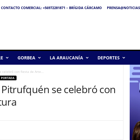
CONTACTO COMERCIAL: +56972281871 – BRÍGIDA CÁRCAMO
PRENSA@NOTICIAS
RE
GORBEA
LA ARAUCANÍA
DEPORTES
 celebró con fiesta de Arte...
PORTADA
 Pitrufquén se celebró con
ltura