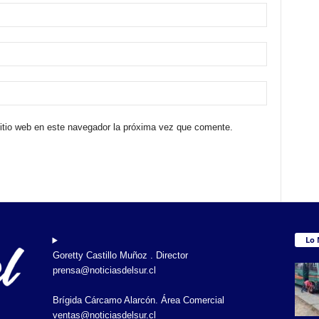
sitio web en este navegador la próxima vez que comente.
Lo 
Goretty Castillo Muñoz . Director
prensa@noticiasdelsur.cl
Brígida Cárcamo Alarcón. Área Comercial
ventas@noticiasdelsur.cl