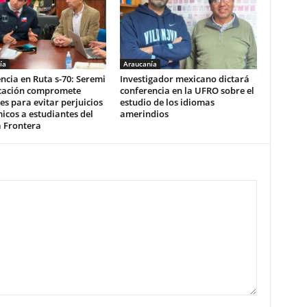
ía
Araucanía
cia en Ruta s-70: Seremi
Investigador mexicano dictará
cación compromete
conferencia en la UFRO sobre el
es para evitar perjuicios
estudio de los idiomas
cos a estudiantes del
amerindios
a Frontera