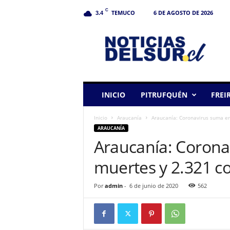
C
TEMUCO
6 DE AGOSTO DE 2026
3.4
N
o
t
i
c
i
a
INICIO
PITRUFQUÉN
FREI
s
d
Inicio
Araucanía
Araucanía: Coronavirus suma en 
e
ARAUCANÍA
l
Araucanía: Corona
S
u
muertes y 2.321 co
r
Por
admin
-
6 de junio de 2020
562