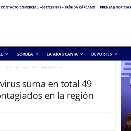
CONTACTO COMERCIAL: +56972281871 – BRÍGIDA CÁRCAMO
PRENSA@NOTICIAS
RE
GORBEA
LA ARAUCANÍA
DEPORTES
total 49 muertes y 2.321 contagiados en la...
virus suma en total 49
ntagiados en la región