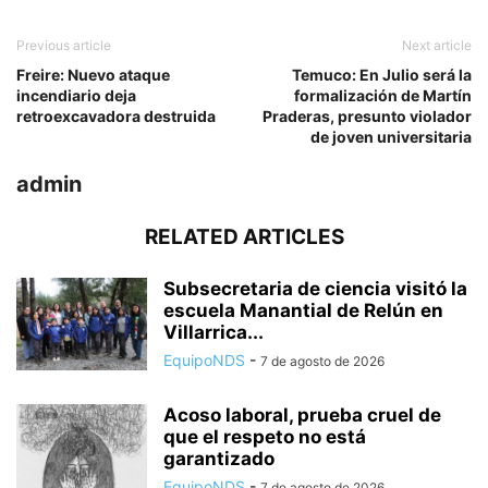
Previous article
Next article
Freire: Nuevo ataque
Temuco: En Julio será la
incendiario deja
formalización de Martín
retroexcavadora destruida
Praderas, presunto violador
de joven universitaria
admin
RELATED ARTICLES
Subsecretaria de ciencia visitó la
escuela Manantial de Relún en
Villarrica...
EquipoNDS
-
7 de agosto de 2026
Acoso laboral, prueba cruel de
que el respeto no está
garantizado
EquipoNDS
-
7 de agosto de 2026