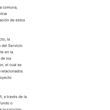
la comuna,
ntrar
tación de estos
to, la
 del Servicio
te en la
 de los
r, el cual se
 relacionados
royecto
, a través de la
ofundo o
e la solución