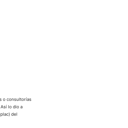
s o consultorías
Así lo dio a
plac) del