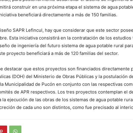
itirá construir en una próxima etapa el sistema de agua potable
 iniciativa beneficiará directamente a más de 150 familias.
diseño SAPR Lefincul, hay que considerar que este sector pose
e. Esta iniciativa consistirá en la contratación de los estudios
iseño de ingeniería del futuro sistema de agua potable rural par
ste proyecto beneficiará a más de 120 familias del sector.
e destacar que estos proyectos son financiados directamente p
licas (DOH) del Ministerio de Obras Públicas y la postulación d
la Municipalidad de Pucón en conjunto con las respectivas co
omités de APR respectivos. Los tres proyectos contemplan el de
 la ejecución de las obras de los sistemas de agua potable rural
reción de cada uno son distintos, como fue precisado al interio