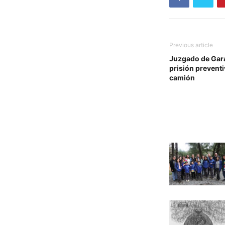
Previous article
Juzgado de Garan
prisión prevent
camión