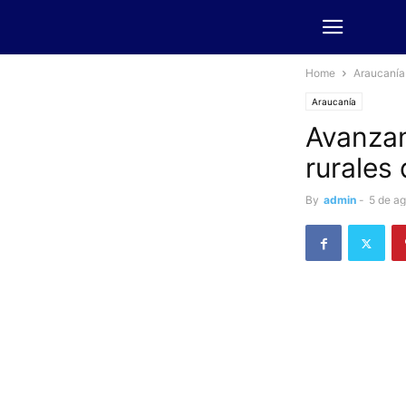
Home
Araucanía
Araucanía
Avanzan
rurales
By
admin
-
5 de a