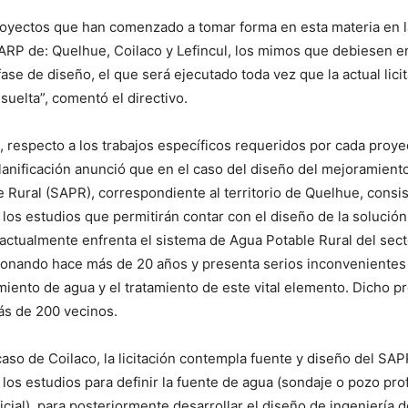
proyectos que han comenzado a tomar forma en esta materia en 
RP de: Quelhue, Coilaco y Lefincul, los mimos que debiesen e
ase de diseño, el que será ejecutado toda vez que la actual lici
suelta”, comentó el directivo.
 respecto a los trabajos específicos requeridos por cada proyec
lanificación anunció que en el caso del diseño del mejoramiento
 Rural (SAPR), correspondiente al territorio de Quelhue, consis
 los estudios que permitirán contar con el diseño de la solución
ctualmente enfrenta el sistema de Agua Potable Rural del secto
ionando hace más de 20 años y presenta serios inconvenientes
miento de agua y el tratamiento de este vital elemento. Dicho p
ás de 200 vecinos.
caso de Coilaco, la licitación contempla fuente y diseño del SAPR
 los estudios para definir la fuente de agua (sondaje o pozo pr
icial), para posteriormente desarrollar el diseño de ingeniería d