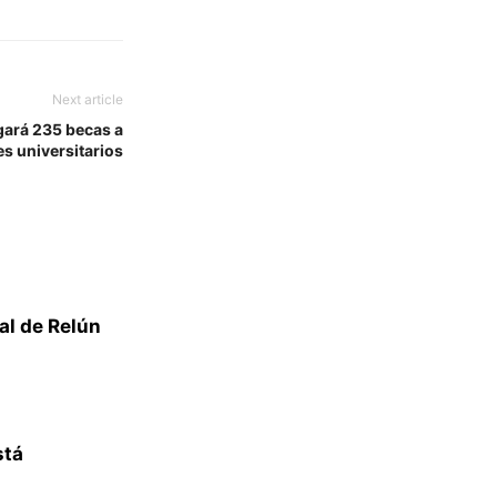
Next article
gará 235 becas a
es universitarios
al de Relún
stá