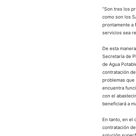
“Son tres los 
como son los SA
prontamente a f
servicios sea re
De esta manera,
Secretaría de P
de Agua Potable
contratación de
problemas que a
encuentra func
con el abasteci
beneficiará a m
En tanto, en el 
contratación de
solución superf