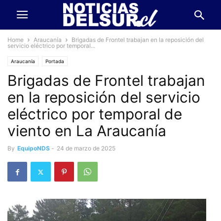
Home
Araucanía
Brigadas de Frontel trabajan en la reposición del
servicio eléctrico por temporal...
Araucanía
Portada
Brigadas de Frontel trabajan
en la reposición del servicio
eléctrico por temporal de
viento en La Araucanía
By
EquipoNDS
-
24 de marzo de 2025