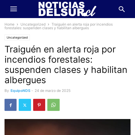
Home
Uncategorized
Traiguén en alerta roja por incendios
forestales: suspenden clases y habilitan albergues
Uncategorized
Traiguén en alerta roja por
incendios forestales:
suspenden clases y habilitan
albergues
By
EquipoNDS
-
24 de marzo de 2025