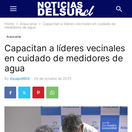
Home
Araucanía
Capacitan a líderes vecinales en cuidado de
medidores de agua
Araucanía
Capacitan a líderes vecinales
en cuidado de medidores de
agua
By
EquipoNDS
-
24 de octubre de 2025