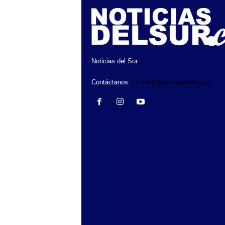
Noticias del Sur.
Contáctanos:
contacto@noticiasdelsur.cl