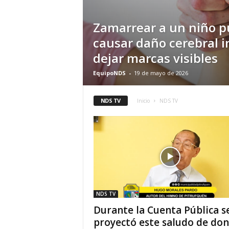
Zamarrear a un niño 
causar daño cerebral i
dejar marcas visibles
EquipoNDS
-
19 de mayo de 2026
NDS TV
Inicio
NDS TV
NDS TV
Durante la Cuenta Pública s
proyectó este saludo de don