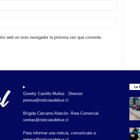
sitio web en este navegador la próxima vez que comente.
Lo 
Goretty Castillo Muñoz . Director
prensa@noticiasdelsur.cl
Brígida Cárcamo Alarcón. Área Comercial
ventas@noticiasdelsur.cl
Para informar una noticia, comunícate a:
prensa@noticiasdelsur.cl