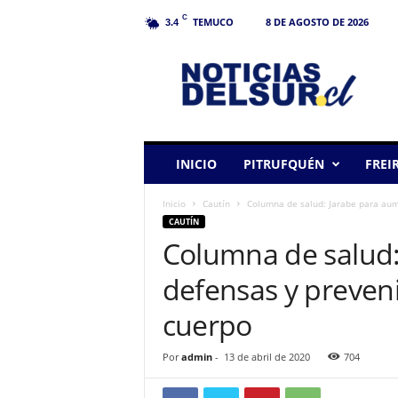
C
TEMUCO
8 DE AGOSTO DE 2026
3.4
N
o
t
i
c
i
a
INICIO
PITRUFQUÉN
FREI
s
d
Inicio
Cautín
Columna de salud: Jarabe para aume
e
CAUTÍN
l
Columna de salud:
S
u
defensas y preveni
r
cuerpo
Por
admin
-
13 de abril de 2020
704