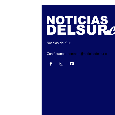
Noticias del Sur.
Contáctanos:
contacto@noticiasdelsur.cl