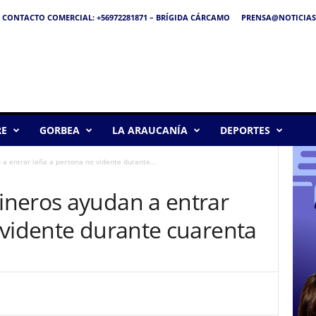
CONTACTO COMERCIAL: +56972281871 – BRÍGIDA CÁRCAMO
PRENSA@NOTICIAS
RE
GORBEA
LA ARAUCANÍA
DEPORTES
a entrar leña a persona no vidente durante...
neros ayudan a entrar
 vidente durante cuarenta