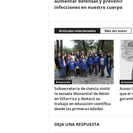
aumentar defensas y prevenir
infecciones en nuestro cuerpo
Artículos relacionados
Más del autor
Araucanía
Araucan
Subsecretaria de ciencia visitó
Acoso l
la escuela Manantial de Relún
que el 
en Villarrica y destacó su
garant
trabajo en educación científica
desde las primeras edades
DEJA UNA RESPUESTA