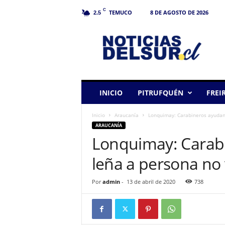
C
TEMUCO
8 DE AGOSTO DE 2026
2.5
N
o
t
i
c
i
a
INICIO
PITRUFQUÉN
FREI
s
d
Inicio
Araucanía
Lonquimay: Carabineros ayudan 
e
ARAUCANÍA
l
Lonquimay: Carabi
S
u
leña a persona no
r
Por
admin
-
13 de abril de 2020
738