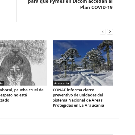
para que Pymes en Dicom accedan al
Plan COVID-19
ía
Araucanía
aboral, prueba cruel de
CONAF informa cierre
respeto no está
preventivo de unidades del
izado
Sistema Nacional de Áreas
Protegidas en La Araucanía