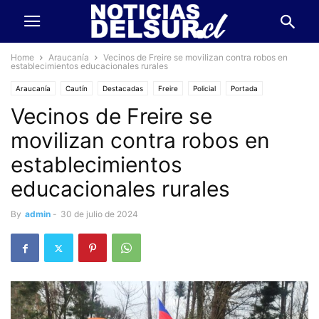
Home
Araucanía
Vecinos de Freire se movilizan contra robos en
establecimientos educacionales rurales
Araucanía
Cautín
Destacadas
Freire
Policial
Portada
Vecinos de Freire se
movilizan contra robos en
establecimientos
educacionales rurales
By
admin
-
30 de julio de 2024