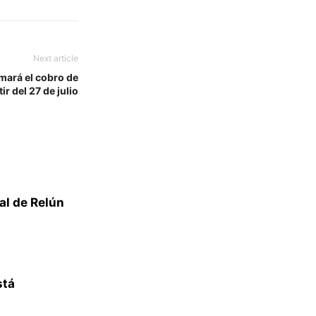
Next article
mará el cobro de
r del 27 de julio
al de Relún
stá