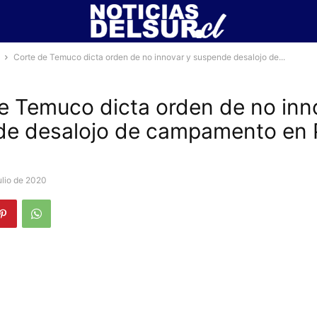
Corte de Temuco dicta orden de no innovar y suspende desalojo de...
e Temuco dicta orden de no inn
e desalojo de campamento en 
ulio de 2020