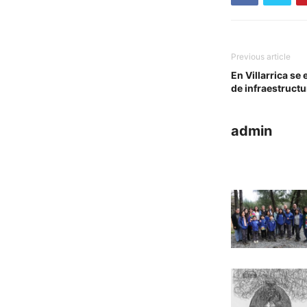
Previous article
En Villarrica se
de infraestructu
admin