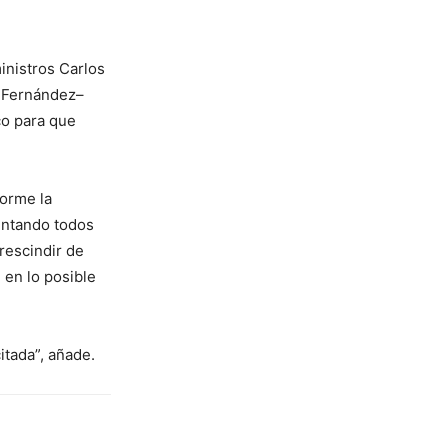
ministros Carlos
s Fernández–
co para que
forme la
juntando todos
rescindir de
 en lo posible
itada”, añade.