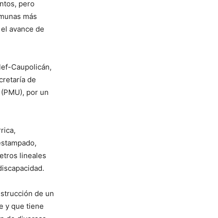
ntos, pero
comunas más
e el avance de
lef-Caupolicán,
cretaría de
 (PMU), por un
rica,
estampado,
tros lineales
discapacidad.
nstrucción de un
e y que tiene