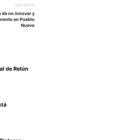
Next article
 de no innovar y
mento en Pueblo
Nuevo
al de Relún
stá