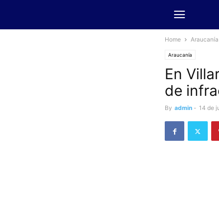
Home
Araucanía
Araucanía
En Vill
de infr
By
admin
-
14 de j