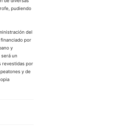
ón de diversas
trofe, pudiendo
inistración del
 financiado por
bano y
 será un
s revestidas por
e peatones y de
ropia