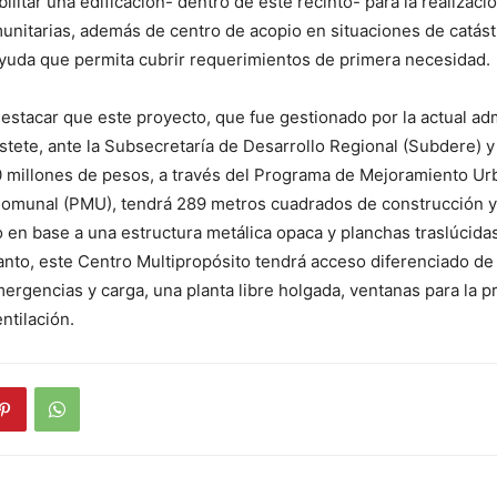
bilitar una edificación- dentro de este recinto- para la realizaci
unitarias, además de centro de acopio en situaciones de catás
ayuda que permita cubrir requerimientos de primera necesidad.
estacar que este proyecto, que fue gestionado por la actual adm
stete, ante la Subsecretaría de Desarrollo Regional (Subdere) y
0 millones de pesos, a través del Programa de Mejoramiento Ur
omunal (PMU), tendrá 289 metros cuadrados de construcción y
 en base a una estructura metálica opaca y planchas traslúcida
 tanto, este Centro Multipropósito tendrá acceso diferenciado d
ergencias y carga, una planta libre holgada, ventanas para la p
ntilación.